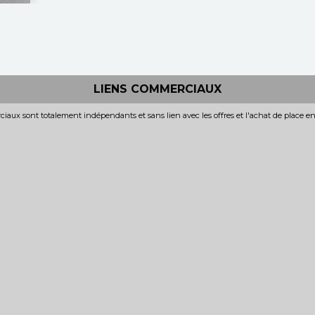
EE
UE
 LA
nfos
nce
LIENS COMMERCIAUX
on
iaux sont totalement indépendants et sans lien avec les offres et l'achat de place e
IC
ector
2026